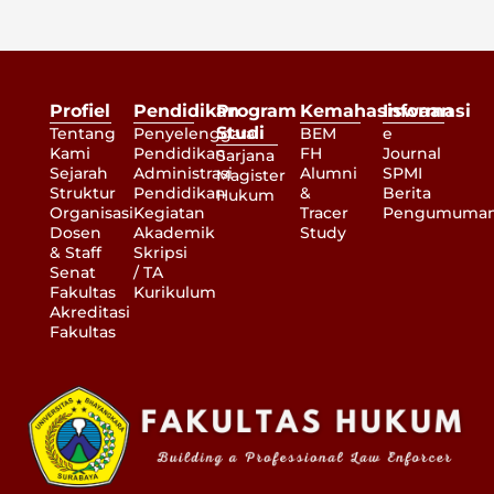
Profiel
Pendidikan
Program
Kemahasiswaan
Informasi
Studi
Tentang
Penyelenggara
BEM
e
Kami
Pendidikan
FH
Journal
Sarjana
Sejarah
Administrasi
Alumni
SPMI
Magister
Struktur
Pendidikan
&
Berita
Hukum
Organisasi
Kegiatan
Tracer
Pengumuma
Dosen
Akademik
Study
& Staff
Skripsi
Senat
/ TA
Fakultas
Kurikulum
Akreditasi
Fakultas