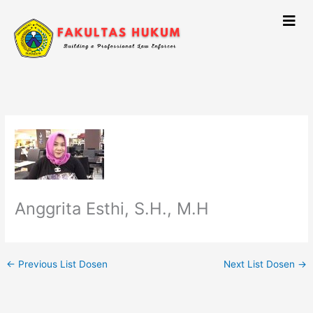
Skip
to
content
Anggrita Esthi, S.H., M.H
←
Previous List Dosen
Next List Dosen
→